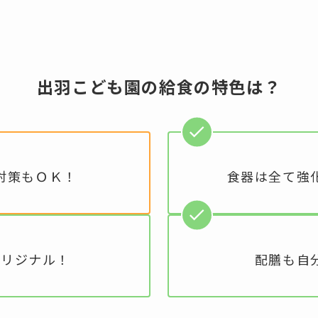
出羽こども園の給食の特色は？
対策もＯＫ！
食器は全て強
オリジナル！
配膳も自