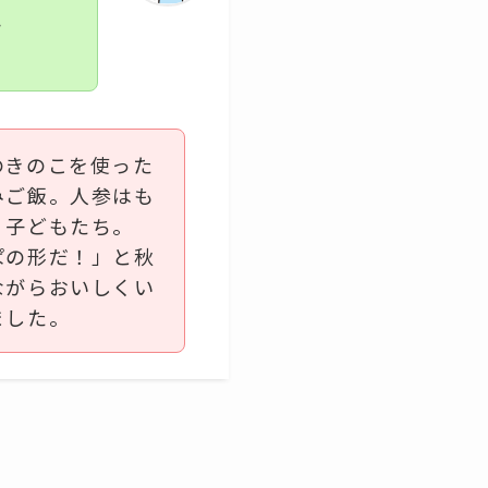
チ
のきのこを使った
みご飯。人参はも
。子どもたち。
ぱの形だ！」と秋
ながらおいしくい
ました。