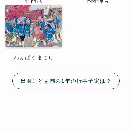
作品展
園外保育
わんぱくまつり
出羽こども園の1年の行事予定は？