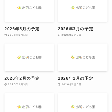
2026年5月の予定
2026年3月の予定
2026年5月1日
2026年3月2日
2026年2月の予定
2026年1月の予定
2026年2月3日
2026年1月5日