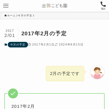
電話
ホーム
今月の予定
2017
2017年2月の予定
2/01
2017年2月1日
2024年8月15日
今月の予定
2月の予定です
2017年2月