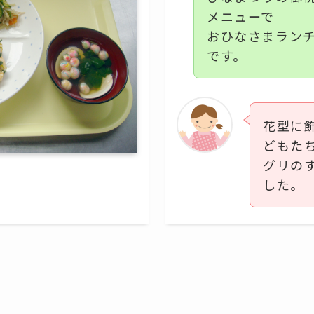
メニューで
おひなさまラン
です。
花型に
どもた
グリの
した。