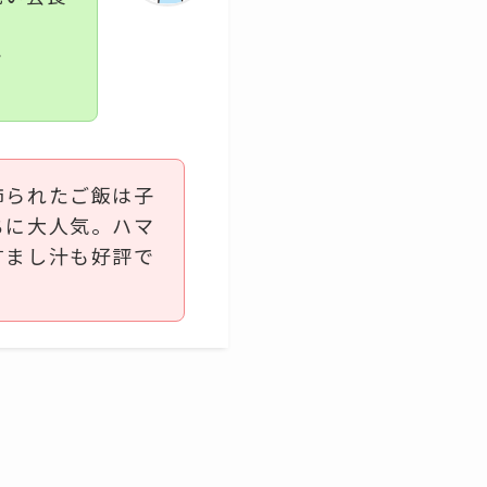
チ
飾られたご飯は子
ちに大人気。ハマ
すまし汁も好評で