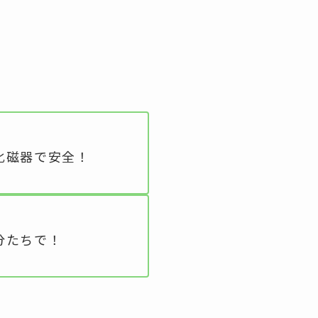
化磁器で安全！
分たちで！