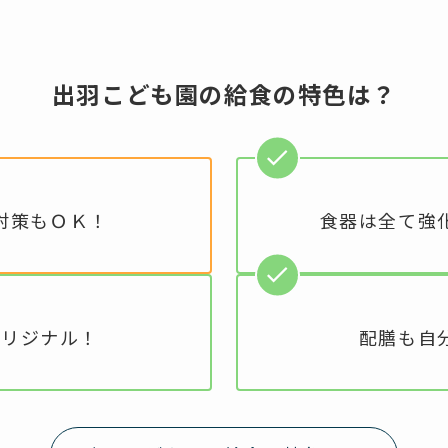
出羽こども園の給食の特色は？
対策もＯＫ！
食器は全て強
オリジナル！
配膳も自