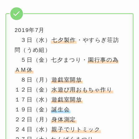
2019年7月
３日（水）
七夕製作
・やすらぎ荘訪
問（うめ組）
５日（金）七夕まつり・
園行事の為
ＡＭ休
８日（月）
遊戯室開放
１２日（金）
水遊び用おもちゃ作り
１７日（水）
遊戯室開放
１９日（金）
誕生会
２２日（月）
身体測定
２４日（水）
親子でリトミック