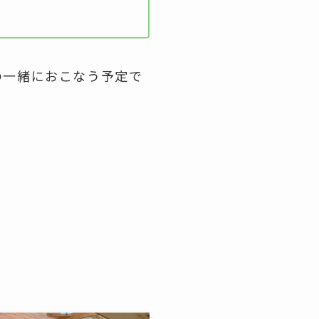
の一緒におこなう予定で