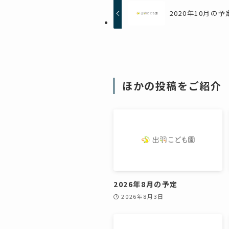
2020年10月の予
ほかの投稿をご紹介
2026年8月の予定
2026年8月3日