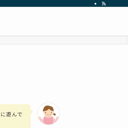
気に遊んで