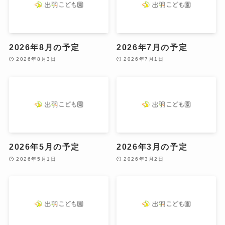
2026年8月の予定
2026年7月の予定
2026年8月3日
2026年7月1日
2026年5月の予定
2026年3月の予定
2026年5月1日
2026年3月2日