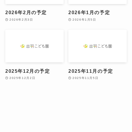
2026年2月の予定
2026年1月の予定
2026年2月3日
2026年1月5日
2025年12月の予定
2025年11月の予定
2025年12月2日
2025年11月5日