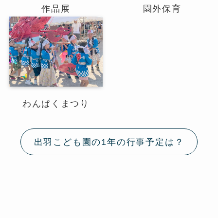
作品展
園外保育
わんぱくまつり
出羽こども園の1年の行事予定は？